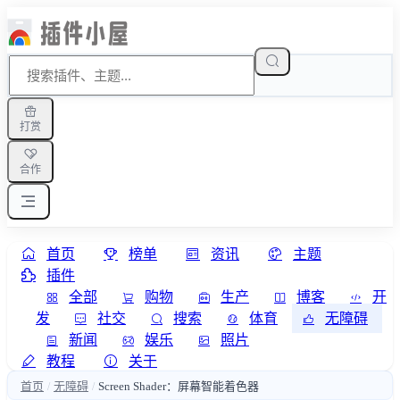
打赏
合作
首页
榜单
资讯
主题
插件
全部
购物
生产
博客
开
发
社交
搜索
体育
无障碍
新闻
娱乐
照片
教程
关于
首页
无障碍
Screen Shader：屏幕智能着色器
/
/