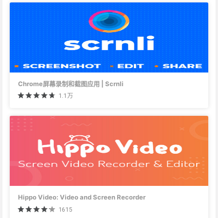
Chrome屏幕录制和截图应用 | Scrnli
1.1万
Hippo Video: Video and Screen Recorder
1615