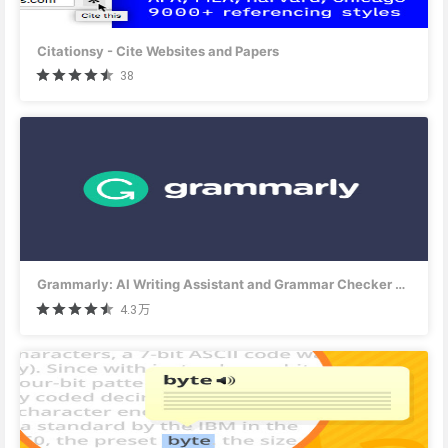
Citationsy - Cite Websites and Papers
38
Grammarly: AI Writing Assistant and Grammar Checker App
4.3万