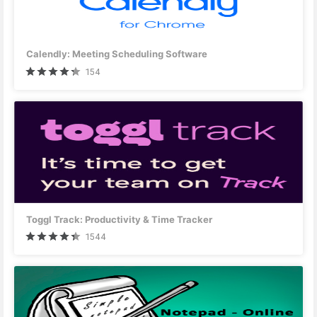
Calendly: Meeting Scheduling Software
154
Toggl Track: Productivity & Time Tracker
1544