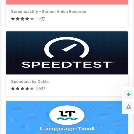
Screencastify - Screen Video Recorder
1.2万
Speedtest by Ookla
2,956