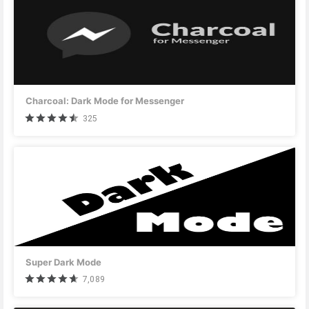
Charcoal: Dark Mode for Messenger
325
Super Dark Mode
7,089