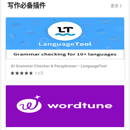
写作必备插件
更多
AI Grammar Checker & Paraphraser – LanguageTool
1.3万