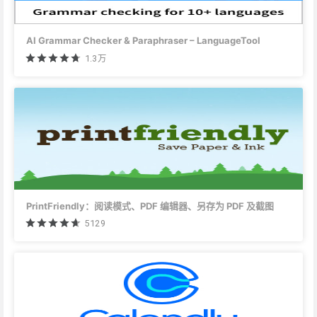
AI Grammar Checker & Paraphraser – LanguageTool
1.3万
PrintFriendly：阅读模式、PDF 编辑器、另存为 PDF 及截图
5129