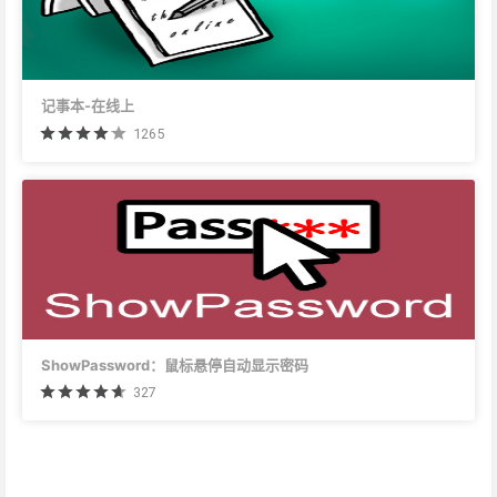
记事本-在线上
1265
ShowPassword：鼠标悬停自动显示密码
327