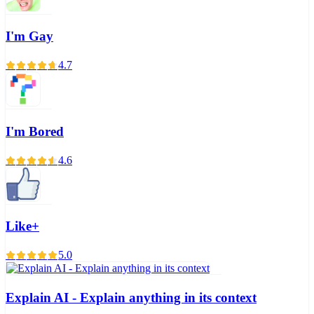
I'm Gay
4.7
I'm Bored
4.6
Like+
5.0
Explain AI - Explain anything in its context