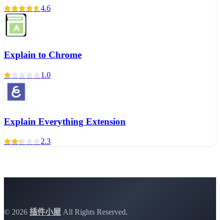
4.6
Explain to Chrome
1.0
Explain Everything Extension
2.3
©
2026
插件小屋
All Rights Reserved.