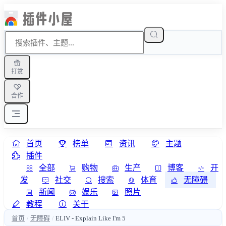
打赏
合作
首页
榜单
资讯
主题
插件
全部
购物
生产
博客
开
发
社交
搜索
体育
无障碍
新闻
娱乐
照片
教程
关于
首页
无障碍
ELIV - Explain Like I'm 5
/
/