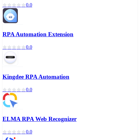
0.0
RPA Automation Extension
0.0
Kingdee RPA Automation
0.0
ELMA RPA Web Recognizer
0.0