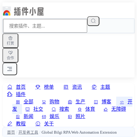
打赏
合作
首页
榜单
资讯
主题
插件
全部
购物
生产
博客
开
发
社交
搜索
体育
无障碍
新闻
娱乐
照片
教程
关于
首页
开发者工具
Global Bilgi RPA Web Automation Extension
/
/