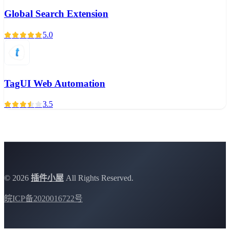
Global Search Extension
5.0
TagUI Web Automation
3.5
©
2026
插件小屋
All Rights Reserved.
皖ICP备2020016722号