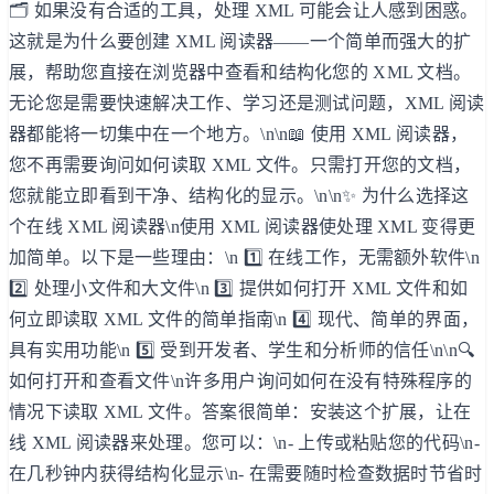
🗂️ 如果没有合适的工具，处理 XML 可能会让人感到困惑。
这就是为什么要创建 XML 阅读器——一个简单而强大的扩
展，帮助您直接在浏览器中查看和结构化您的 XML 文档。
无论您是需要快速解决工作、学习还是测试问题，XML 阅读
器都能将一切集中在一个地方。\n\n📖 使用 XML 阅读器，
您不再需要询问如何读取 XML 文件。只需打开您的文档，
您就能立即看到干净、结构化的显示。\n\n✨ 为什么选择这
个在线 XML 阅读器\n使用 XML 阅读器使处理 XML 变得更
加简单。以下是一些理由：\n 1️⃣ 在线工作，无需额外软件\n
2️⃣ 处理小文件和大文件\n 3️⃣ 提供如何打开 XML 文件和如
何立即读取 XML 文件的简单指南\n 4️⃣ 现代、简单的界面，
具有实用功能\n 5️⃣ 受到开发者、学生和分析师的信任\n\n🔍
如何打开和查看文件\n许多用户询问如何在没有特殊程序的
情况下读取 XML 文件。答案很简单：安装这个扩展，让在
线 XML 阅读器来处理。您可以：\n- 上传或粘贴您的代码\n-
在几秒钟内获得结构化显示\n- 在需要随时检查数据时节省时