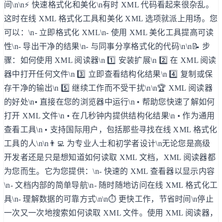
间\n\n⚡ 快速格式化和美化\n有时 XML 代码看起来很杂乱。
这时在线 XML 格式化工具和美化 XML 选项就派上用场。您
可以：\n- 立即格式化 XML\n- 使用 XML 美化工具提高可读
性\n- 导出干净的结果\n- 与同事分享格式化的代码\n\n📝 步
骤：如何使用 XML 阅读器\n 1️⃣ 安装扩展\n 2️⃣ 在 XML 阅读
器中打开任何文件\n 3️⃣ 立即查看结构化结果\n 4️⃣ 复制或保
存干净的输出\n 5️⃣ 继续工作而不受干扰\n\n🏆 XML 阅读器
的好处\n• 直接在您的浏览器中运行\n • 帮助您快速了解如何
打开 XML 文件\n • 在几秒钟内提供结构化结果\n • 作为通用
查看工具\n • 支持国际用户，包括那些寻找在线 XML 格式化
工具的人\n\n👨‍💻 为专业人士和初学者设计\n无论您是高级
开发者还是只是想知道如何读取 XML 文档，XML 阅读器都
为您而生。它为您提供：\n- 快速的 XML 查看器以显示内容
\n- 文档内部的简单导航\n- 随时随地访问在线 XML 格式化工
具\n- 理解数据的可靠方式\n\n⏱️ 更快工作，节省时间\n停止
一次又一次地搜索如何读取 XML 文件。使用 XML 阅读器，