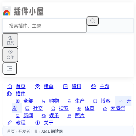
打赏
合作
首页
榜单
资讯
主题
插件
全部
购物
生产
博客
开
发
社交
搜索
体育
无障碍
新闻
娱乐
照片
教程
关于
首页
开发者工具
XML 阅读器
/
/