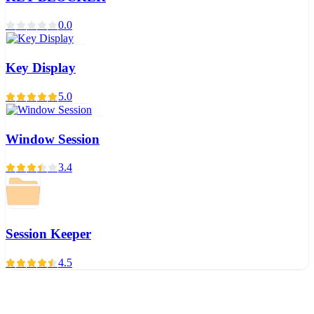
0.0
Key Display
5.0
Window Session
3.4
Session Keeper
4.5