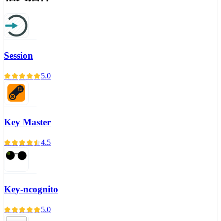
Session
5.0
Key Master
4.5
Key-ncognito
5.0