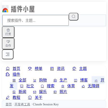
打赏
合作
首页
榜单
资讯
主题
插件
全部
购物
生产
博客
开
发
社交
搜索
体育
无障碍
新闻
娱乐
照片
教程
关于
首页
开发者工具
Claude Session Key
/
/