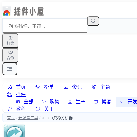
打赏
合作
首页
榜单
资讯
主题
插件
全部
购物
生产
博客
开
教程
关于
首页
开发者工具
combo资源分析器
/
/