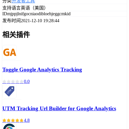
分类
开发者工具
支持语言
英语（美国）
ID
mjppjlnifgocniaodibloehjeggcmkid
发布时间
2021-12-10 19:28:44
相关插件
Toggle Google Analytics Tracking
0.0
UTM Tracking Url Builder for Google Analytics
4.8