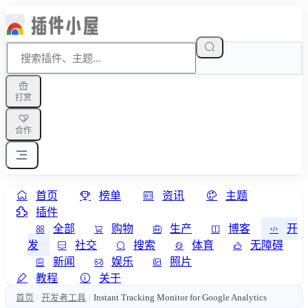
打赏
合作
首页
榜单
资讯
主题
插件
全部
购物
生产
博客
开
发
社交
搜索
体育
无障碍
新闻
娱乐
照片
教程
关于
首页
开发者工具
Instant Tracking Monitor for Google Analytics
/
/