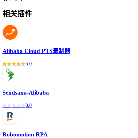
相关插件
Alibaba Cloud PTS录制器
5.0
Sendsana-Alibaba
0.0
Robomotion RPA