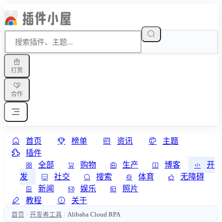
打赏
合作
首页
榜单
资讯
主题
插件
全部
购物
生产
博客
开
发
社交
搜索
体育
无障碍
新闻
娱乐
照片
教程
关于
首页
开发者工具
Alibaba Cloud RPA
/
/