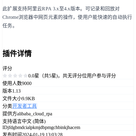
此扩展支持阿里云RPA 3.x至4.x版本。可记录和回放对
Chrome浏览器中网页元素的操作，使用户能快速的自动执行
任务。
插件详情
评分
0.0星（共5星)，共无评分位用户参与评分
使用人数
9000
版本
1.13
文件大小
9.9KB
分类
开发者工具
提供方
alibaba_cloud_rpa
支持语言
中文 (简体)
ID
jfdgbmdcialpkmjdbpmgchbinkjhacem
发布时间
2024-01-19 13:03:28