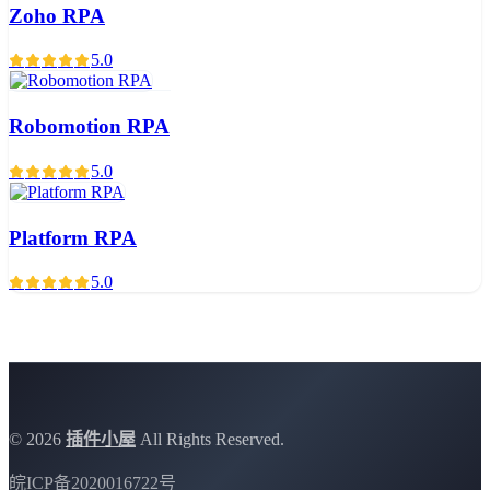
Zoho RPA
5.0
Robomotion RPA
5.0
Platform RPA
5.0
©
2026
插件小屋
All Rights Reserved.
皖ICP备2020016722号