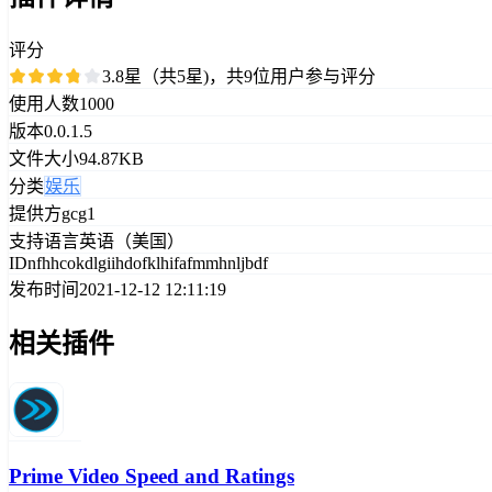
评分
3.8星（共5星)，共9位用户参与评分
使用人数
1000
版本
0.0.1.5
文件大小
94.87KB
分类
娱乐
提供方
gcg1
支持语言
英语（美国）
ID
nfhhcokdlgiihdofklhifafmmhnljbdf
发布时间
2021-12-12 12:11:19
相关插件
Prime Video Speed and Ratings