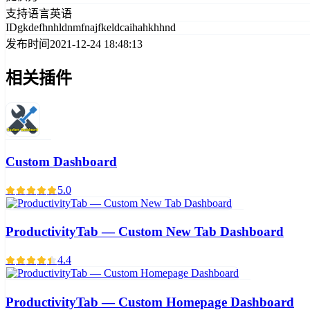
支持语言
英语
ID
gkdefhnhldnmfnajfkeldcaihahkhhnd
发布时间
2021-12-24 18:48:13
相关插件
Custom Dashboard
5.0
ProductivityTab — Custom New Tab Dashboard
4.4
ProductivityTab — Custom Homepage Dashboard