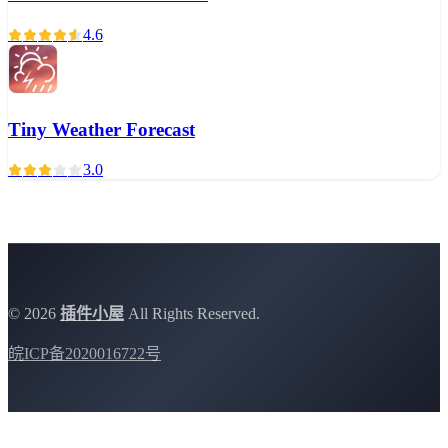
4.6
Tiny Weather Forecast
3.0
©
2026
插件小屋
All Rights Reserved.
皖ICP备2020016722号