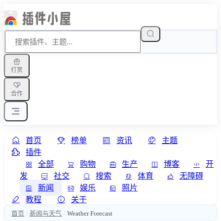
打赏
合作
首页
榜单
资讯
主题
插件
全部
购物
生产
博客
开
发
社交
搜索
体育
无障碍
新闻
娱乐
照片
教程
关于
首页
新闻与天气
Weather Forecast
/
/