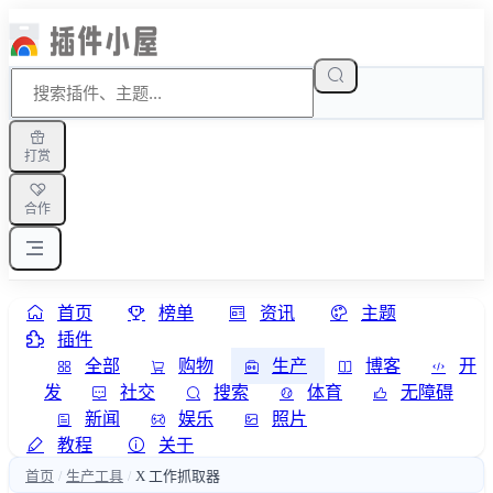
打赏
合作
首页
榜单
资讯
主题
插件
全部
购物
生产
博客
开
发
社交
搜索
体育
无障碍
新闻
娱乐
照片
教程
关于
首页
生产工具
X 工作抓取器
/
/