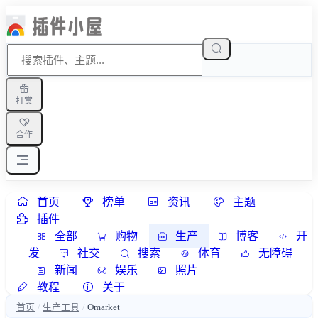
打赏
合作
首页
榜单
资讯
主题
插件
全部
购物
生产
博客
开
发
社交
搜索
体育
无障碍
新闻
娱乐
照片
教程
关于
首页
生产工具
Omarket
/
/