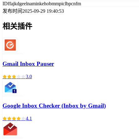
ID
ffajkdgeelnaminkehobmmpiclbpcnfm
发布时间
2025-09-29 19:40:53
相关插件
Gmail Inbox Pauser
3.0
Google Inbox Checker (Inbox by Gmail)
4.1