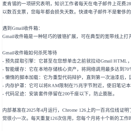
麦肯锡的一项研究表明，知识工作者每天在电子邮件上花费2
以数百支票，您每年都会损失天数。快速电子邮件不是奢侈
遇到Gmail收件箱：
Gmail收件箱是一种轻巧的镀铬扩展，可在典型的宽带线上打
Gmail收件箱如何杀死等待
- 预先提取引擎：它甚至在您想单击之前就拉动Gmail HTM
- 智能缓存：它在本地存储核心资产，将网络调用最多达到70
- 懒惰的脚本加载：它为重型代码辩护，直到第一次油漆后，
- 内存护罩：它可以将RAM限制在75兆字节附近，使旧笔记
- 代码足迹：安装套件停留在200千座以下，防止膨胀。
内部基准在2025年4月运行，Chrome 126上的一百兆位线证
觉很小一次。每天重复120次信用，您每个月将十个新的工作