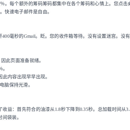
8％。每个额外的筹码筹码都集中在各个筹码和心情上。您点击
的。快速电子邮件是自由。
开400毫秒的Gmail。眨。您的收件箱等待。没有设置迷宫。
L，因此页面准备就绪。
％。
因此内容出现早早出现。
本电脑保持光滑。
明了收益：首先符合的油漆从1.8秒下降到0.35秒。总加载时间从3.
时间袋装。