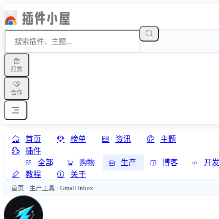
打赏
合作
首页
榜单
资讯
主题
插件
全部
购物
生产
博客
开
教程
关于
首页
生产工具
Gmail Inbox
/
/