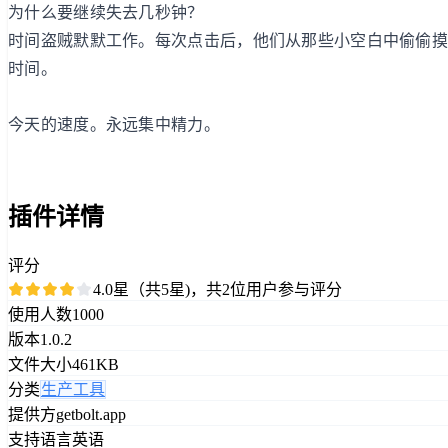
为什么要继续失去几秒钟？
时间盗贼默默工作。每次点击后，他们从那些小空白中偷偷摸摸
时间。
今天的速度。永远集中精力。
插件详情
评分
4.0星（共5星)，共2位用户参与评分
使用人数
1000
版本
1.0.2
文件大小
461KB
分类
生产工具
提供方
getbolt.app
支持语言
英语