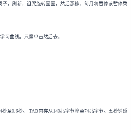
桌子，刷新，诅咒旋转圆圈，然后漂移。每月将暂停该暂停乘
没有学习曲线。只需单击然后去。
4秒至0.6秒。 TAB内存从140兆字节降至74兆字节。五秒钟感