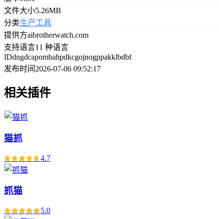
文件大小
5.26MB
分类
生产工具
提供方
aibrotherwatch.com
支持语言
11 种语言
ID
dngdcapombahpdkcgojnogppakklbdbf
发布时间
2026-07-06 09:52:17
相关插件
猫抓
4.7
抓猫
5.0