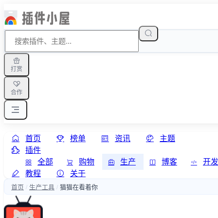
打赏
合作
首页
榜单
资讯
主题
插件
全部
购物
生产
博客
开
教程
关于
首页
生产工具
猫猫在看着你
/
/