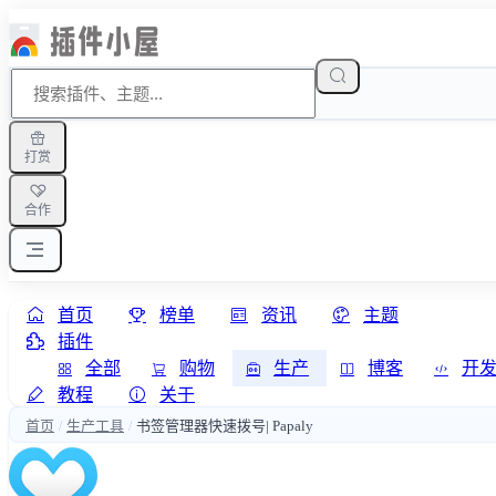
打赏
合作
首页
榜单
资讯
主题
插件
全部
购物
生产
博客
开
教程
关于
首页
生产工具
书签管理器快速拨号| Papaly
/
/