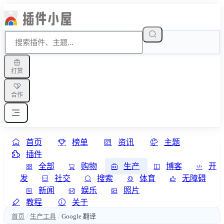
打赏
合作
首页
榜单
资讯
主题
插件
全部
购物
生产
博客
开
发
社交
搜索
体育
无障碍
新闻
娱乐
照片
教程
关于
首页
生产工具
Google 翻译
/
/