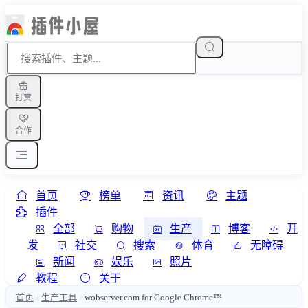
打赏
合作
首页
榜单
资讯
主题
插件
全部
购物
生产
博客
开
发
社交
搜索
体育
无障碍
新闻
娱乐
照片
教程
关于
首页
生产工具
wobserver.com for Google Chrome™
/
/