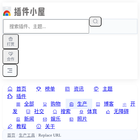
打赏
合作
首页
榜单
资讯
主题
插件
全部
购物
生产
博客
开
发
社交
搜索
体育
无障碍
新闻
娱乐
照片
教程
关于
首页
生产工具
Replace URL
/
/