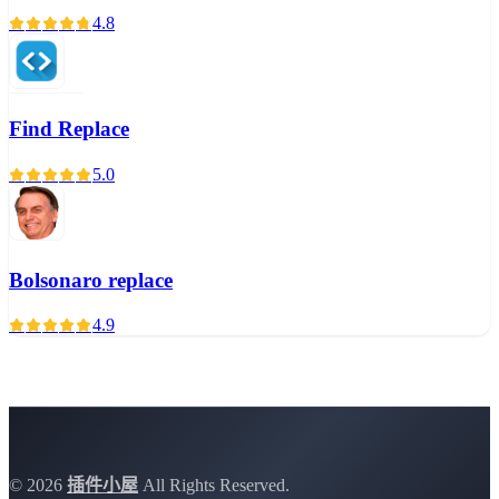
4.8
Find Replace
5.0
Bolsonaro replace
4.9
©
2026
插件小屋
All Rights Reserved.