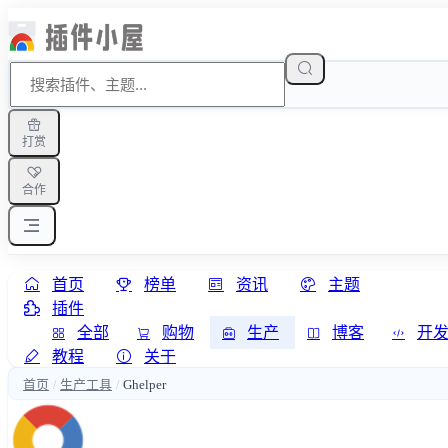
打赏
合作
首页
榜单
资讯
主题
插件
全部
购物
生产
博客
开
教程
关于
首页
生产工具
Ghelper
/
/