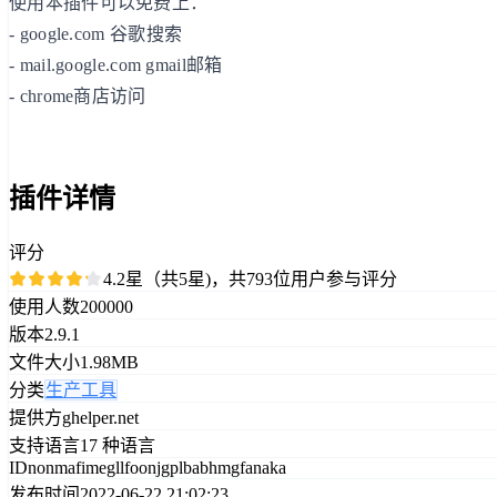
使用本插件可以免费上：
- google.com 谷歌搜索
- mail.google.com gmail邮箱
- chrome商店访问
插件详情
评分
4.2星（共5星)，共793位用户参与评分
使用人数
200000
版本
2.9.1
文件大小
1.98MB
分类
生产工具
提供方
ghelper.net
支持语言
17 种语言
ID
nonmafimegllfoonjgplbabhmgfanaka
发布时间
2022-06-22 21:02:23