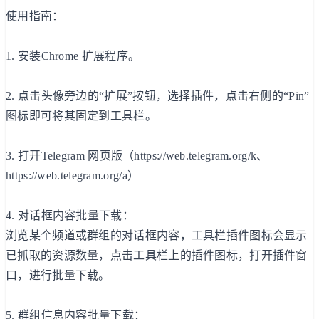
使用指南：
1. 安装Chrome 扩展程序。
2. 点击头像旁边的“扩展”按钮，选择插件，点击右侧的“Pin”
图标即可将其固定到工具栏。
3. 打开Telegram 网页版（https://web.telegram.org/k、
https://web.telegram.org/a）
4. 对话框内容批量下载：
浏览某个频道或群组的对话框内容，工具栏插件图标会显示
已抓取的资源数量，点击工具栏上的插件图标，打开插件窗
口，进行批量下载。
5. 群组信息内容批量下载：