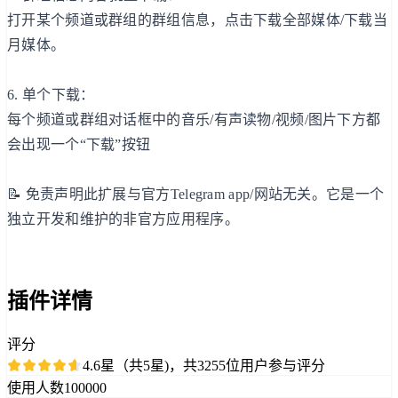
打开某个频道或群组的群组信息，点击下载全部媒体/下载当
月媒体。
6. 单个下载：
每个频道或群组对话框中的音乐/有声读物/视频/图片下方都
会出现一个“下载”按钮
📝 免责声明此扩展与官方Telegram app/网站无关。它是一个
独立开发和维护的非官方应用程序。
插件详情
评分
4.6星（共5星)，共3255位用户参与评分
使用人数
100000