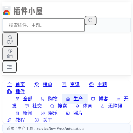
打赏
合作
首页
榜单
资讯
主题
插件
全部
购物
生产
博客
开
发
社交
搜索
体育
无障碍
新闻
娱乐
照片
教程
关于
首页
生产工具
ServiceNow Web Automation
/
/