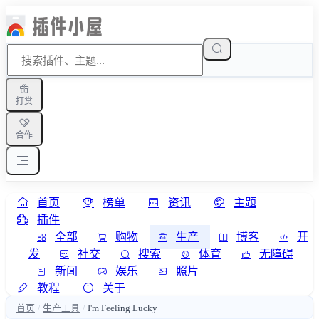
打赏
合作
首页
榜单
资讯
主题
插件
全部
购物
生产
博客
开
发
社交
搜索
体育
无障碍
新闻
娱乐
照片
教程
关于
首页
生产工具
I'm Feeling Lucky
/
/