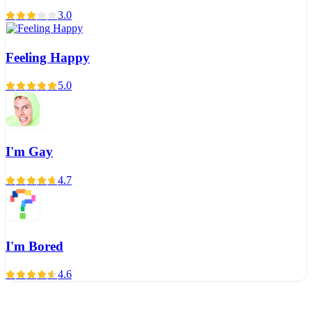
3.0
Feeling Happy
5.0
I'm Gay
4.7
I'm Bored
4.6