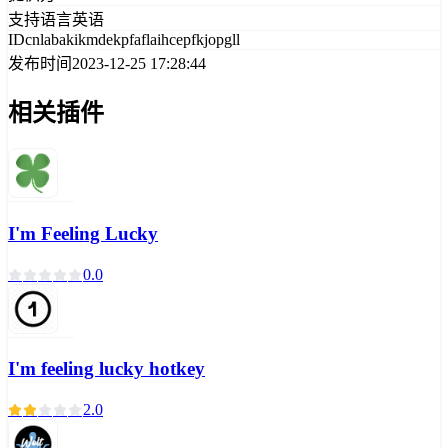
支持语言
英语
ID
cnlabakikmdekpfaflaihcepfkjopgll
发布时间
2023-12-25 17:28:44
相关插件
I'm Feeling Lucky
0.0
I'm feeling lucky hotkey
2.0