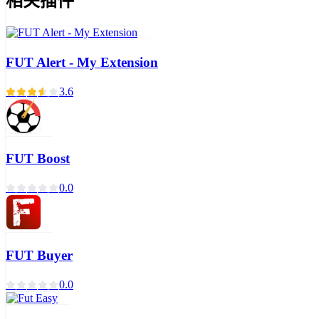
相关插件
FUT Alert - My Extension
3.6
FUT Boost
0.0
FUT Buyer
0.0