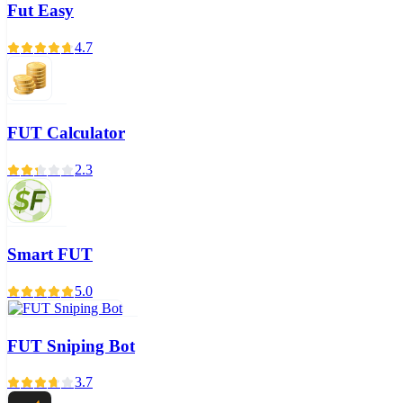
Fut Easy
4.7
FUT Calculator
2.3
Smart FUT
5.0
FUT Sniping Bot
3.7