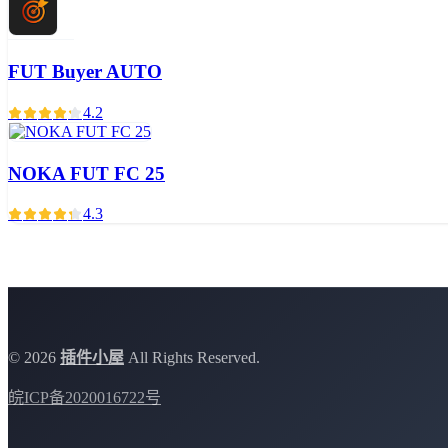
FUT Buyer AUTO
4.2
NOKA FUT FC 25
4.3
©
2026
插件小屋
All Rights Reserved.
皖ICP备2020016722号