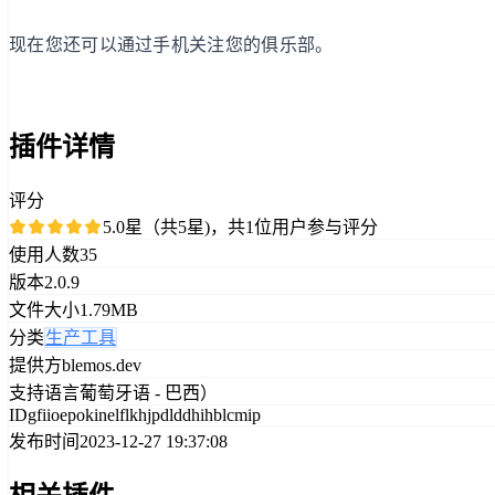
现在您还可以通过手机关注您的俱乐部。
插件详情
评分
5.0星（共5星)，共1位用户参与评分
使用人数
35
版本
2.0.9
文件大小
1.79MB
分类
生产工具
提供方
blemos.dev
支持语言
葡萄牙语 - 巴西）
ID
gfiioepokinelflkhjpdlddhihblcmip
发布时间
2023-12-27 19:37:08