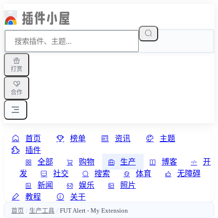
打赏
合作
首页
榜单
资讯
主题
插件
全部
购物
生产
博客
开
发
社交
搜索
体育
无障碍
新闻
娱乐
照片
教程
关于
首页
生产工具
FUT Alert - My Extension
/
/