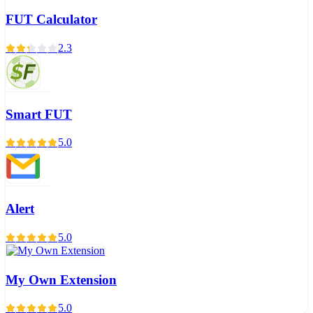
FUT Calculator
2.3
Smart FUT
5.0
Alert
5.0
My Own Extension
5.0