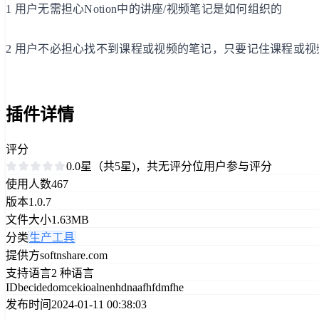
1 用户无需担心Notion中的讲座/视频笔记是如何组织的
2 用户不必担心找不到课程或视频的笔记，只要记住课程或视频在哪里，
插件详情
评分
0.0星（共5星)，共无评分位用户参与评分
使用人数
467
版本
1.0.7
文件大小
1.63MB
分类
生产工具
提供方
softnshare.com
支持语言
2 种语言
ID
becidedomcekioalnenhdnaafhfdmfhe
发布时间
2024-01-11 00:38:03