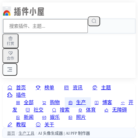
打赏
合作
首页
榜单
资讯
主题
插件
全部
购物
生产
博客
开
发
社交
搜索
体育
无障碍
新闻
娱乐
照片
教程
关于
首页
生产工具
AI 头像生成器 | AI PFP 制作器
/
/