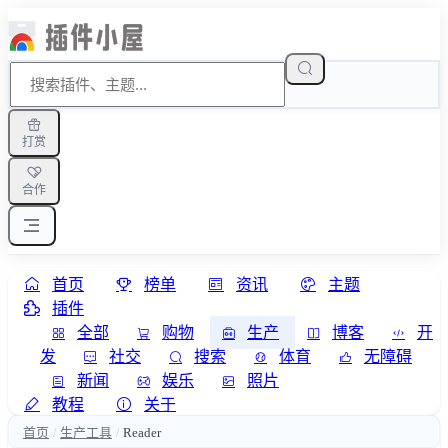
打赏
合作
首页
榜单
资讯
主题
插件
全部
购物
生产
博客
开
发
社交
搜索
体育
无障碍
新闻
娱乐
照片
教程
关于
首页
生产工具
Reader
/
/