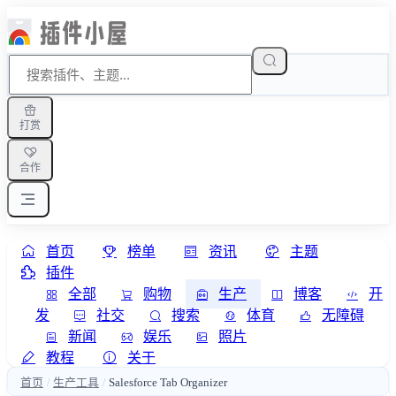
打赏
合作
首页
榜单
资讯
主题
插件
全部
购物
生产
博客
开
发
社交
搜索
体育
无障碍
新闻
娱乐
照片
教程
关于
首页
生产工具
Salesforce Tab Organizer
/
/