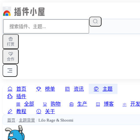
打赏
合作
首页
榜单
资讯
主题
插件
全部
购物
生产
博客
开
教程
关于
首页
主题背景
Lilo Rage & Shoomi
/
/