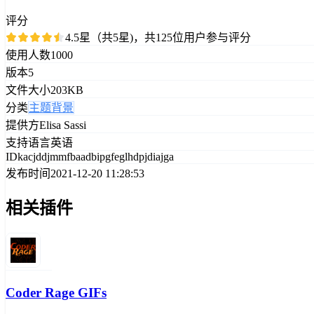
评分
4.5星（共5星)，共125位用户参与评分
使用人数
1000
版本
5
文件大小
203KB
分类
主题背景
提供方
Elisa Sassi
支持语言
英语
ID
kacjddjmmfbaadbipgfeglhdpjdiajga
发布时间
2021-12-20 11:28:53
相关插件
Coder Rage GIFs