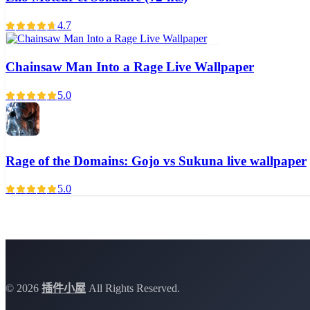
4.7
Chainsaw Man Into a Rage Live Wallpaper
5.0
Rage of the Domains: Gojo vs Sukuna live wallpaper
5.0
©
2026
插件小屋
All Rights Reserved.