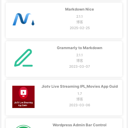
Markdown Nice
2.1.1
博客
2025-02-25
Grammarly to Markdown
2.1.1
博客
2023-03-07
Jiotv Live Streaming IPL,Movies App Guide
1.7
博客
2023-03-06
Wordpress Admin Bar Control