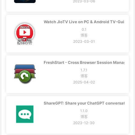
2023-03-06
Watch JioTV Live on PC & Android TV-Guide
0.1
博客
2023-03-01
FreshStart - Cross Browser Session Manager
1.7.1
博客
2025-04-02
ShareGPT: Share your ChatGPT conversations
1.1.0
博客
2023-12-30