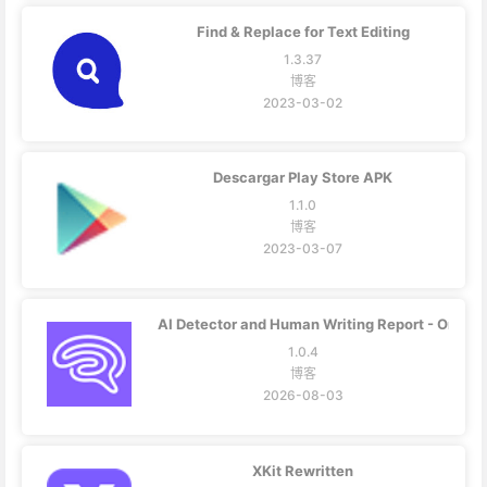
Find & Replace for Text Editing
1.3.37
博客
2023-03-02
Descargar Play Store APK
1.1.0
博客
2023-03-07
AI Detector and Human Writing Report - Original
1.0.4
博客
2026-08-03
XKit Rewritten