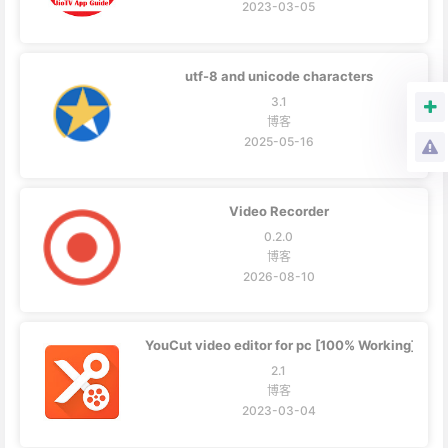
2023-03-05
utf-8 and unicode characters
3.1
博客
2025-05-16
Video Recorder
0.2.0
博客
2026-08-10
YouCut video editor for pc [100% Working]
2.1
博客
2023-03-04