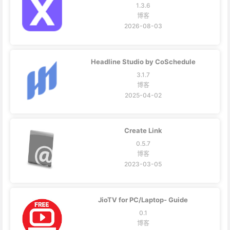
1.3.6
博客
2026-08-03
Headline Studio by CoSchedule
3.1.7
博客
2025-04-02
Create Link
0.5.7
博客
2023-03-05
JioTV for PC/Laptop- Guide
0.1
博客