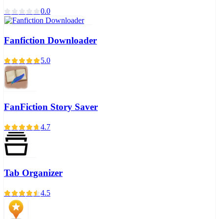
0.0
Fanfiction Downloader
5.0
FanFiction Story Saver
4.7
Tab Organizer
4.5