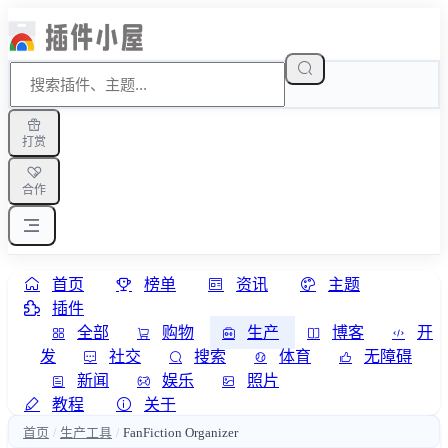
打赏
合作
首页
榜单
资讯
主题
插件
全部
购物
生产
博客
开
发
社交
搜索
体育
无障碍
新闻
娱乐
照片
教程
关于
首页
生产工具
FanFiction Organizer
/
/