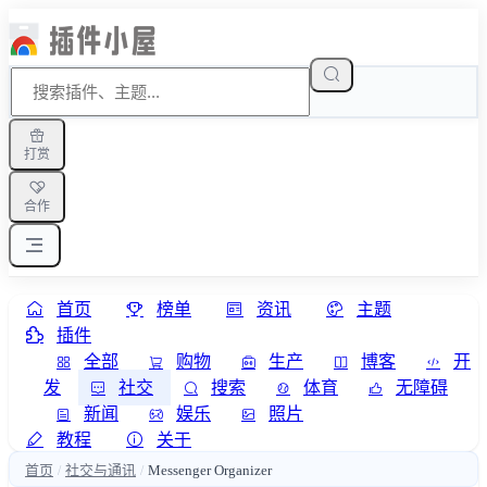
打赏
合作
首页
榜单
资讯
主题
插件
全部
购物
生产
博客
开
发
社交
搜索
体育
无障碍
新闻
娱乐
照片
教程
关于
首页
社交与通讯
Messenger Organizer
/
/