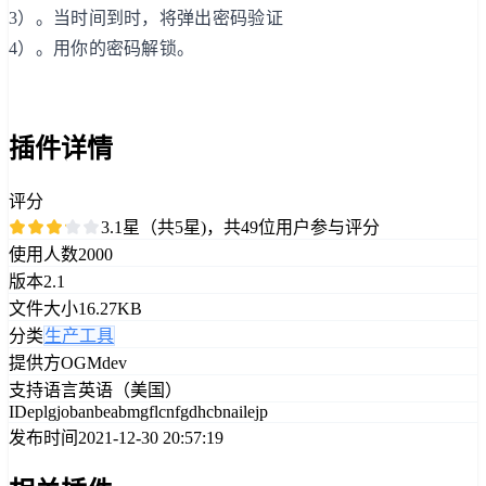
3）。当时间到时，将弹出密码验证
4）。用你的密码解锁。
插件详情
评分
3.1星（共5星)，共49位用户参与评分
使用人数
2000
版本
2.1
文件大小
16.27KB
分类
生产工具
提供方
OGMdev
支持语言
英语（美国）
ID
eplgjobanbeabmgflcnfgdhcbnailejp
发布时间
2021-12-30 20:57:19