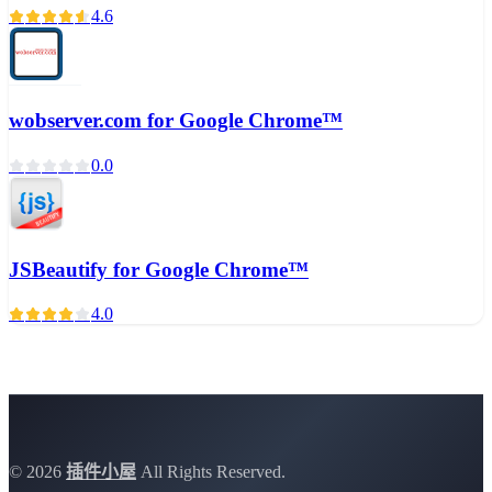
4.6
wobserver.com for Google Chrome™
0.0
JSBeautify for Google Chrome™
4.0
©
2026
插件小屋
All Rights Reserved.