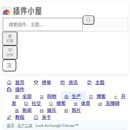
打赏
合作
首页
榜单
资讯
主题
插件
全部
购物
生产
博客
开
发
社交
搜索
体育
无障碍
新闻
娱乐
照片
教程
关于
首页
生产工具
Lock for Google Chrome™
/
/